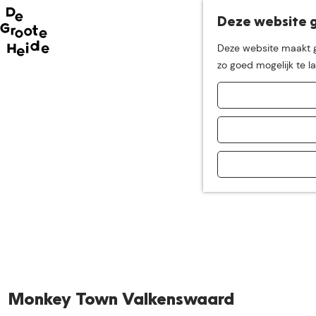
Deze website g
Neem me
vandaag
Deze website maakt ge
G
zo goed mogelijk te l
mee op
een leuke
a
n
a
ontdekkingstocht in d
a
r
d
e
h
o
m
e
p
a
Monkey Town Valkenswaard
g