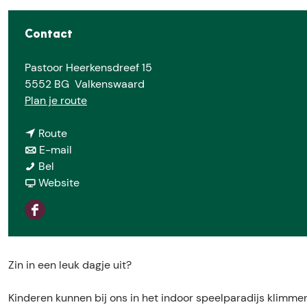
e
Contact
Pastoor Heerkensdreef 15
5552 BG
Valkenswaard
n
Plan je route
a
n
a
Route
a
n
r
E-mail
M
a
a
M
Bel
o
r
a
v
o
Website
n
M
r
a
n
k
o
M
n
k
F
e
n
o
M
e
a
y
k
n
o
y
c
T
e
k
n
T
Zin in een leuk dagje uit?
e
o
y
e
k
o
b
w
T
y
e
w
Kinderen kunnen bij ons in het indoor speelparadijs klimme
o