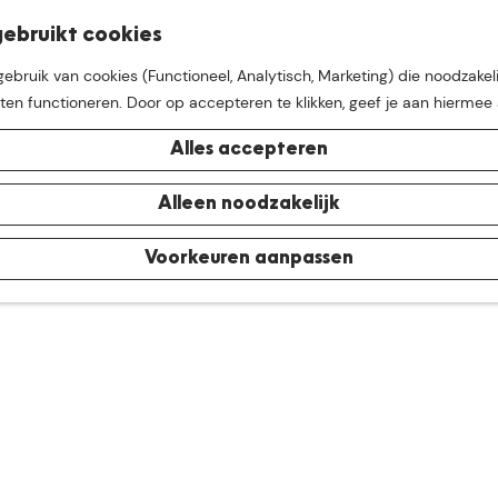
K
Z
ebruikt cookies
M
a
o
bruik van cookies (Functioneel, Analytisch, Marketing) die noodzakeli
e
a
e
aten functioneren. Door op accepteren te klikken, geef je aan hiermee
n
r
k
u
t
e
Alles accepteren
n
e buurt van
De Groote Hei
Alleen noodzakelijk
Voorkeuren aanpassen