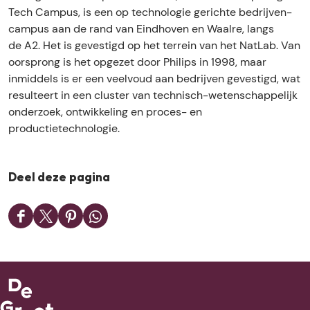
C
c
e
T
C
Tech Campus, is een op technologie gerichte bedrijven-
a
h
c
e
a
campus aan de rand van Eindhoven en Waalre, langs
m
C
h
c
m
de A2. Het is gevestigd op het terrein van het NatLab. Van
p
a
C
h
p
oorsprong is het opgezet door Philips in 1998, maar
u
m
a
C
u
inmiddels is er een veelvoud aan bedrijven gevestigd, wat
s
p
m
a
s
resulteert in een cluster van technisch-wetenschappelijk
u
p
m
onderzoek, ontwikkeling en proces- en
s
u
p
productietechnologie.
s
u
s
Deel deze pagina
D
D
D
D
e
e
e
e
e
e
e
e
l
l
l
l
d
d
d
d
e
e
e
e