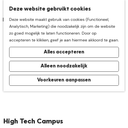
K
Z
Deze website gebruikt cookies
Neem me
vandaag
M
a
o
Deze website maakt gebruik van cookies (Functioneel,
e
a
e
G
Analytisch, Marketing) die noodzakelijk zijn om de website
n
r
k
mee op
een leuke
a
zo goed mogelijk te laten functioneren. Door op
u
t
e
n
accepteren te klikken, geef je aan hiermee akkoord te gaan.
n
a
ontdekkingstocht in
Alles accepteren
a
r
de buurt van
d
Alleen noodzakelijk
e
h
Voorkeuren aanpassen
De Groote Heide
o
m
e
p
a
High Tech Campus
g