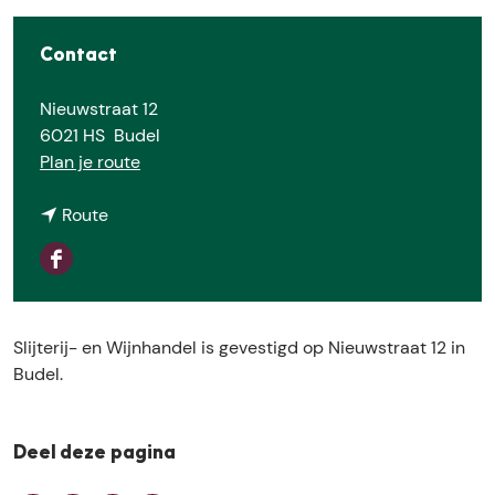
e
Contact
Nieuwstraat 12
6021 HS
Budel
n
Plan je route
a
n
a
Route
a
r
a
S
F
r
l
a
S
i
c
l
j
Slijterij- en Wijnhandel is gevestigd op Nieuwstraat 12 in
e
i
t
Budel.
b
j
e
o
t
r
o
e
i
k
Deel deze pagina
r
j
S