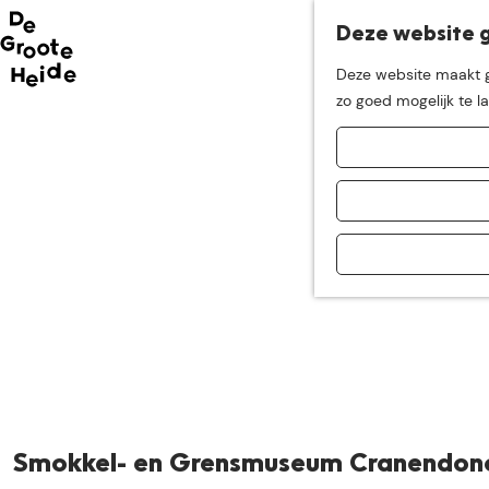
Deze website g
Neem me
vandaag
Deze website maakt ge
G
zo goed mogelijk te l
mee op
een leuke
a
n
a
ontdekkingstocht in d
a
r
d
e
h
o
m
e
p
a
Smokkel- en Grensmuseum Cranendon
g