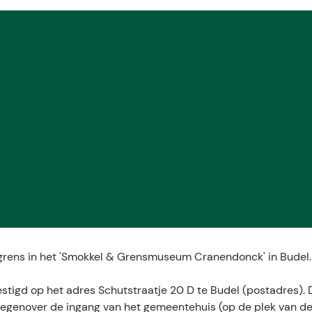
grens in het 'Smokkel & Grensmuseum Cranendonck' in Budel.
igd op het adres Schutstraatje 20 D te Budel (postadres). 
 tegenover de ingang van het gemeentehuis (op de plek van d