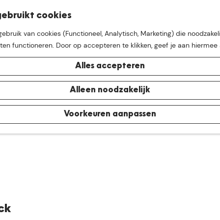
K
Z
ebruikt cookies
M
a
o
bruik van cookies (Functioneel, Analytisch, Marketing) die noodzakeli
e
a
e
aten functioneren. Door op accepteren te klikken, geef je aan hiermee
n
r
k
u
t
e
Alles accepteren
n
e buurt van
De Groote Hei
Alleen noodzakelijk
Voorkeuren aanpassen
ck