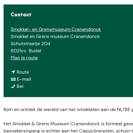
e
Contact
Smokkel- en Grensmuseum Cranendonck
Smokkel en Grens museum Cranendonck
Schutstraatje 20d
6021cc
Budel
n
Plan je route
a
n
a
Route
a
n
r
E-mail
S
a
a
S
Bel
m
r
a
m
o
S
r
o
k
m
S
k
Kom en ontdek de wereld van het smokkelen aan de NL/BE 
k
o
m
k
e
k
o
e
Het Smokkel & Grens Museum Cranendonck is formeel gevest
l
k
k
l
bezoekersingang is echter aan het Capucijnerplein, schuin