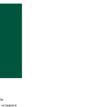
De
e vroegere