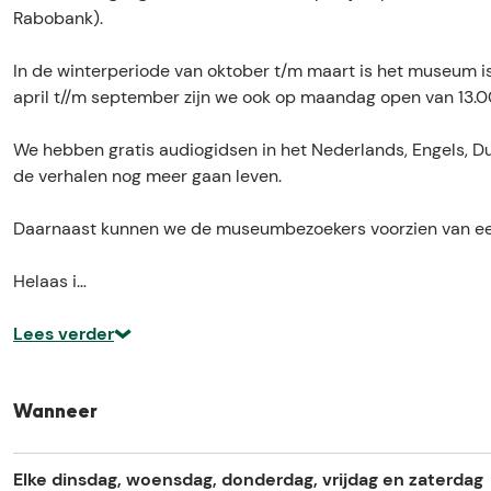
-
e
k
-
Rabobank).
e
l
e
e
n
-
l
n
In de winterperiode van oktober t/m maart is het museum i
G
e
-
G
april t//m september zijn we ook op maandag open van 13.00
r
n
e
r
e
G
n
e
We hebben gratis audiogidsen in het Nederlands, Engels, Dui
n
r
G
n
de verhalen nog meer gaan leven.
s
e
r
s
m
n
e
m
Daarnaast kunnen we de museumbezoekers voorzien van een l
u
s
n
u
s
m
s
s
Helaas i…
e
u
m
e
u
s
u
u
Lees verder
m
e
s
m
C
u
e
C
r
m
u
r
Wanneer
a
C
m
a
n
r
C
n
Elke dinsdag, woensdag, donderdag, vrijdag en zaterdag
e
a
r
e