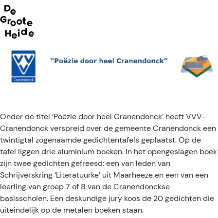
Neem m
G
mee op
e
a
n
a
ontdekkin
a
r
d
Onder de titel ‘Poëzie door heel Cranendonck’ heeft VVV-
e
Cranendonck verspreid over de gemeente Cranendonck een
h
twintigtal zogenaamde gedichtentafels geplaatst. Op de
o
tafel liggen drie aluminium boeken. In het opengeslagen boek
m
zijn twee gedichten gefreesd: een van leden van
e
Schrijverskring ‘Literatuurke’ uit Maarheeze en een van een
p
leerling van groep 7 of 8 van de Cranendonckse
a
basisscholen. Een deskundige jury koos de 20 gedichten die
g
uiteindelijk op de metalen boeken staan.