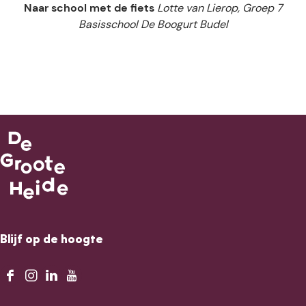
Naar school met de fiets
Lotte van Lierop, Groep 7
Basisschool De Boogurt Budel
Blijf op de hoogte
F
I
L
Y
a
n
i
o