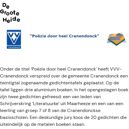
Neem m
G
mee op
e
a
n
a
ontdekkin
a
r
d
Onder de titel ‘Poëzie door heel Cranendonck’ heeft VVV-
e
Cranendonck verspreid over de gemeente Cranendonck een
h
twintigtal zogenaamde gedichtentafels geplaatst. Op de
o
tafel liggen drie aluminium boeken. In het opengeslagen boek
m
zijn twee gedichten gefreesd: een van leden van
e
Schrijverskring ‘Literatuurke’ uit Maarheeze en een van een
p
leerling van groep 7 of 8 van de Cranendonckse
a
basisscholen. Een deskundige jury koos de 20 gedichten die
g
uiteindelijk op de metalen boeken staan.