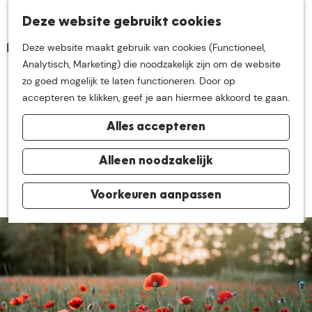
K
Z
Deze website gebruikt cookies
Neem me
vandaag
M
a
o
Deze website maakt gebruik van cookies (Functioneel,
e
a
e
G
Analytisch, Marketing) die noodzakelijk zijn om de website
n
r
k
mee op
een leuke
a
zo goed mogelijk te laten functioneren. Door op
u
De mooiste
t
e
n
accepteren te klikken, geef je aan hiermee akkoord te gaan.
n
klaprozenvelden in De
a
ontdekkingstocht in
Alles accepteren
a
Groote Heide
r
de buurt van
d
Alleen noodzakelijk
14 mei 2024
|
|
|
e
h
Voorkeuren aanpassen
De Groote Heide
o
m
e
p
a
g