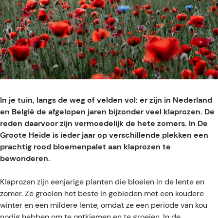
e
In je tuin, langs de weg of velden vol: er zijn in Nederland
en België de afgelopen jaren bijzonder veel klaprozen. De
reden daarvoor zijn vermoedelijk de hete zomers. In De
Groote Heide is ieder jaar op verschillende plekken een
prachtig rood bloemenpalet aan klaprozen te
bewonderen.​
Klaprozen zijn eenjarige planten die bloeien in de lente en
zomer. Ze groeien het beste in gebieden met een koudere
winter en een mildere lente, omdat ze een periode van kou
nodig hebben om te ontkiemen en te groeien. In de