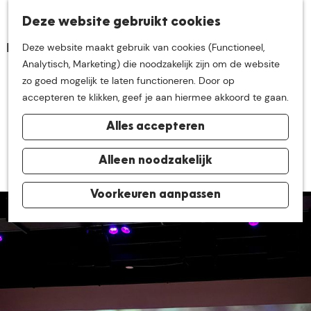
K
Z
Deze website gebruikt cookies
Neem me
vandaag
M
a
o
Deze website maakt gebruik van cookies (Functioneel,
e
a
e
G
Analytisch, Marketing) die noodzakelijk zijn om de website
n
r
k
mee op
een leuke
a
zo goed mogelijk te laten functioneren. Door op
u
Prachtige beelden van
t
e
n
accepteren te klikken, geef je aan hiermee akkoord te gaan.
n
onze natuur
a
ontdekkingstocht in
Alles accepteren
a
r
4 juni 2025
|
|
|
de buurt van
d
Alleen noodzakelijk
e
h
Voorkeuren aanpassen
De Groote Heide
o
m
e
p
a
g