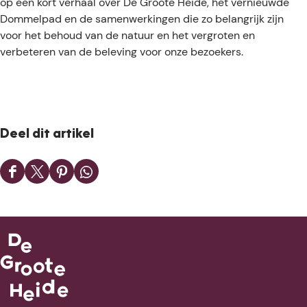
op een kort verhaal over De Groote Heide, het vernieuwde
Dommelpad en de samenwerkingen die zo belangrijk zijn
voor het behoud van de natuur en het vergroten en
verbeteren van de beleving voor onze bezoekers.
Deel dit artikel
D
D
D
D
e
e
e
e
e
e
e
e
l
l
l
l
d
d
d
d
e
e
e
e
z
z
z
z
e
e
e
e