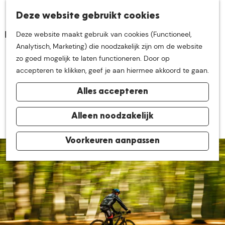
K
Z
Deze website gebruikt cookies
Neem me
vandaag
M
a
o
Deze website maakt gebruik van cookies (Functioneel,
e
a
e
G
Analytisch, Marketing) die noodzakelijk zijn om de website
n
r
k
mee op
een leuke
a
zo goed mogelijk te laten functioneren. Door op
u
Heerlijk sporten in De
t
e
n
accepteren te klikken, geef je aan hiermee akkoord te gaan.
n
Groote Heide
a
ontdekkingstocht in
Alles accepteren
a
r
5 september 2021
|
|
|
de buurt van
d
Alleen noodzakelijk
e
h
Voorkeuren aanpassen
De Groote Heide
o
m
e
p
a
g