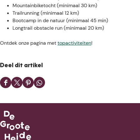
Mountainbiketocht (minimaal 30 km)
Trailrunning (minimaal 12 km)
Bootcamp in de natuur (minimaal 45 min)
Longtrail obstacle run (minimaal 20 km)
Ontdek onze pagina met
topactiviteiten
!
Deel dit artikel
D
D
D
D
e
e
e
e
e
e
e
e
l
l
l
l
d
d
d
d
e
e
e
e
z
z
z
z
e
e
e
e