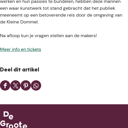
werken en hun passies te bundelen, hebben deze mannen
een waar kunstwerk tot stand gebracht dat het publiek
meeneemt op een betoverende reis door de omgeving van
de Kleine Dommel.
Na afloop kun je vragen stellen aan de makers!
Meer info en tickets
Deel dit artikel
D
D
D
D
e
e
e
e
e
e
e
e
l
l
l
l
d
d
d
d
e
e
e
e