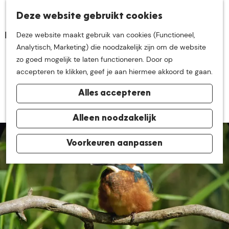
K
Z
Deze website gebruikt cookies
Neem me
vandaag
M
a
o
Deze website maakt gebruik van cookies (Functioneel,
e
a
e
G
Analytisch, Marketing) die noodzakelijk zijn om de website
n
r
k
mee op
een leuke
a
zo goed mogelijk te laten functioneren. Door op
u
Natuurfilm in Natlab
t
e
n
accepteren te klikken, geef je aan hiermee akkoord te gaan.
n
a
20 mei 2025
|
|
|
ontdekkingstocht in
Alles accepteren
a
r
de buurt van
d
Alleen noodzakelijk
e
h
Voorkeuren aanpassen
De Groote Heide
o
m
e
p
a
g