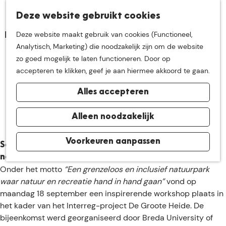
K
Z
Deze website gebruikt cookies
Neem me
vandaag
M
a
o
Deze website maakt gebruik van cookies (Functioneel,
e
a
e
G
Analytisch, Marketing) die noodzakelijk zijn om de website
n
r
k
mee op
een leuke
a
zo goed mogelijk te laten functioneren. Door op
u
Workshop Impact De
t
e
n
accepteren te klikken, geef je aan hiermee akkoord te gaan.
n
Groote Heide
a
ontdekkingstocht in
Alles accepteren
a
r
30 september 2025
|
|
|
de buurt van
d
Alleen noodzakelijk
e
h
Voorkeuren aanpassen
De Groote Heide
Samen bouwen aan een grenzeloos en inclusief
o
natuurpark
m
Onder het motto
“Een grenzeloos en inclusief natuurpark
e
waar natuur en recreatie hand in hand gaan”
vond op
p
maandag 18 september een inspirerende workshop plaats in
a
het kader van het Interreg-project De Groote Heide. De
g
bijeenkomst werd georganiseerd door Breda University of