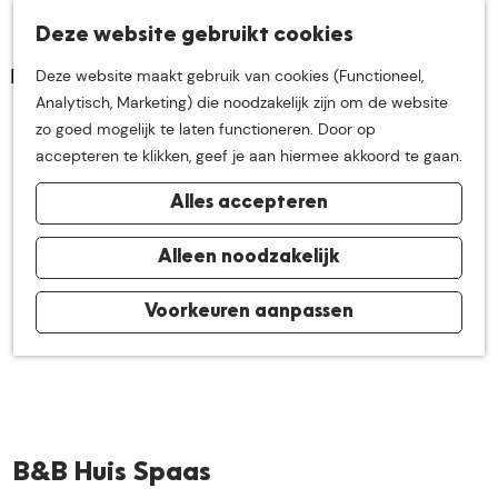
K
Z
Deze website gebruikt cookies
Neem me
vandaag
M
a
o
Deze website maakt gebruik van cookies (Functioneel,
e
a
e
G
Analytisch, Marketing) die noodzakelijk zijn om de website
n
r
k
mee op
een leuke
a
zo goed mogelijk te laten functioneren. Door op
u
t
e
n
accepteren te klikken, geef je aan hiermee akkoord te gaan.
n
a
ontdekkingstocht in
Alles accepteren
a
r
de buurt van
d
Alleen noodzakelijk
e
h
Voorkeuren aanpassen
De Groote Heide
o
m
e
p
a
B&B Huis Spaas
g