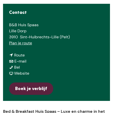
e
Contact
B&B Huis Spaas
Lille Dorp
3910
Sint-Huibrechts-Lille (Pelt)
n
Plan je route
a
n
a
Route
a
n
r
E-mail
B
a
a
B
Bel
&
r
a
v
&
Website
B
B
r
a
B
H
&
B
n
H
Boek je verblijf
u
B
&
B
u
i
H
B
&
i
s
u
H
B
s
S
i
u
H
S
Bed & Breakfast Huis Spaas – Luxe en charme in het