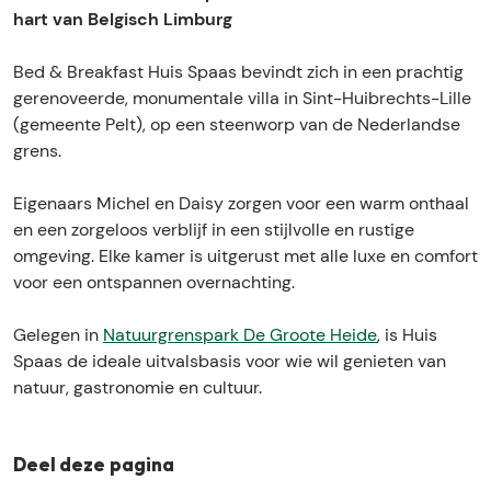
p
s
i
u
p
hart van Belgisch Limburg
a
S
s
i
a
a
p
S
s
a
Bed & Breakfast Huis Spaas bevindt zich in een prachtig
s
a
p
S
s
gerenoveerde, monumentale villa in Sint-Huibrechts-Lille
a
a
p
(gemeente Pelt), op een steenworp van de Nederlandse
s
a
a
grens.
s
a
s
Eigenaars Michel en Daisy zorgen voor een warm onthaal
en een zorgeloos verblijf in een stijlvolle en rustige
omgeving. Elke kamer is uitgerust met alle luxe en comfort
voor een ontspannen overnachting.
Gelegen in
Natuurgrenspark De Groote Heide
, is Huis
Spaas de ideale uitvalsbasis voor wie wil genieten van
natuur, gastronomie en cultuur.
Deel deze pagina