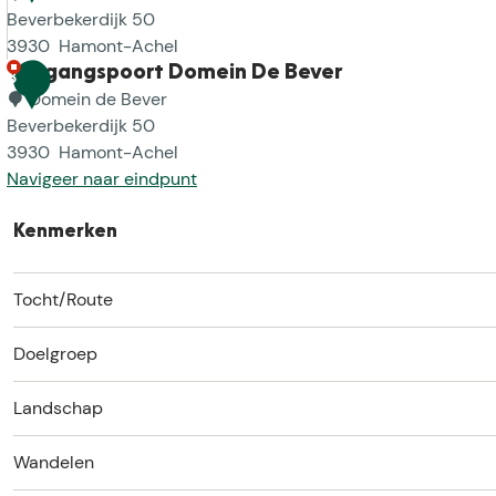
e
Beverbekerdijk 50
g
3930
Hamont-Achel
a
S
Toegangspoort Domein De Bever
3
n
t
Domein de Bever
g
e
Beverbekerdijk 50
s
r
3930
Hamont-Achel
p
r
Navigeer naar eindpunt
o
e
T
o
n
o
Kenmerken
r
w
e
t
a
g
Tocht/Route
D
c
a
o
h
n
Doelgroep
m
t
g
e
N
s
Landschap
i
o
p
n
o
o
Wandelen
D
r
o