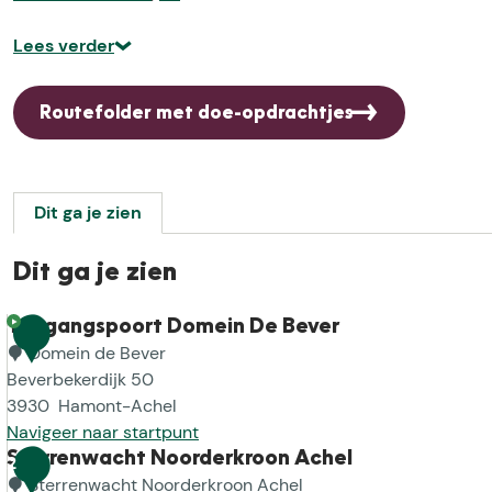
Lees verder
Routefolder met doe-opdrachtjes
Dit ga je zien
Dit ga je zien
Toegangspoort Domein De Bever
1
Domein de Bever
Beverbekerdijk 50
3930
Hamont-Achel
Navigeer naar startpunt
T
Sterrenwacht Noorderkroon Achel
2
o
Sterrenwacht Noorderkroon Achel