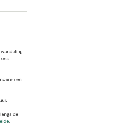
e wandeling
n ons
inderen en
uur.
 langs de
Heide
,