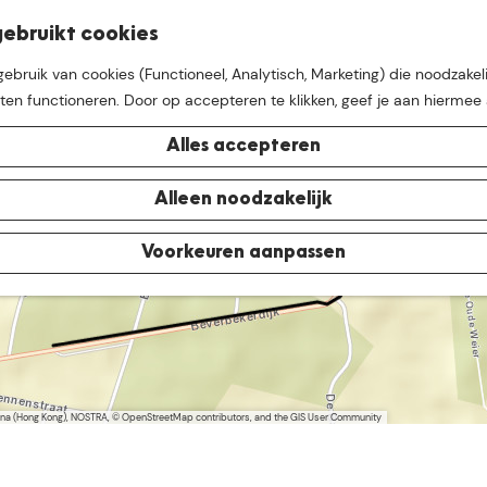
K
Z
ebruikt cookies
M
a
o
bruik van cookies (Functioneel, Analytisch, Marketing) die noodzakeli
e
a
e
aten functioneren. Door op accepteren te klikken, geef je aan hiermee
n
r
k
u
t
e
Alles accepteren
1
n
1
S
2
t
e buurt van
De Groote Hei
Alleen noodzakelijk
e
r
r
Voorkeuren aanpassen
e
n
w
a
c
h
t
N
China (Hong Kong), NOSTRA, © OpenStreetMap contributors, and the GIS User Community
o
o
r
d