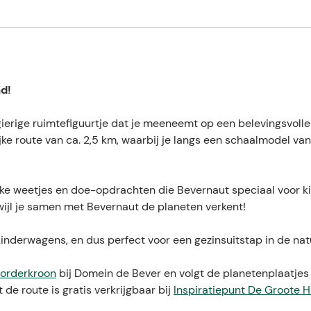
e
r
k
r
o
o
n
d!
A
c
ierige ruimtefiguurtje dat je meeneemt op een belevingsvoll
h
e
jke route van ca. 2,5 km, waarbij je langs een schaalmodel va
l
ke weetjes en doe-opdrachten die Bevernaut speciaal voor k
wijl je samen met Bevernaut de planeten verkent!
 kinderwagens, en dus perfect voor een gezinsuitstap in de nat
oorderkroon
bij Domein de Bever en volgt de planetenplaatjes
 de route is gratis verkrijgbaar bij
Inspiratiepunt De Groote 