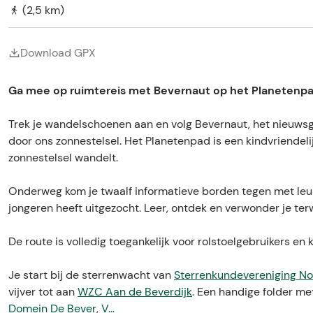
e
(2,5 km)
Download GPX
Ga mee op ruimtereis met Bevernaut op het Planetenpa
Trek je wandelschoenen aan en volg Bevernaut, het nieuwsg
door ons zonnestelsel. Het Planetenpad is een kindvriendeli
zonnestelsel wandelt.
Onderweg kom je twaalf informatieve borden tegen met leu
jongeren heeft uitgezocht. Leer, ontdek en verwonder je ter
De route is volledig toegankelijk voor rolstoelgebruikers en
Je start bij de sterrenwacht van
Sterrenkundevereniging N
vijver tot aan
WZC Aan de Beverdijk
. Een handige folder met
Domein De Bever
,
V…