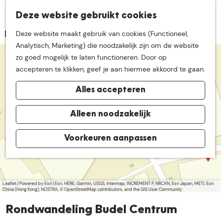
K
Z
Deze website gebruikt cookies
Neem me
vandaag
M
a
o
Deze website maakt gebruik van cookies (Functioneel,
e
a
e
G
Analytisch, Marketing) die noodzakelijk zijn om de website
n
r
k
mee op
een leuke
a
zo goed mogelijk te laten functioneren. Door op
u
t
+
e
n
accepteren te klikken, geef je aan hiermee akkoord te gaan.
n
−
a
ontdekkingstocht in
Alles accepteren
a
r
de buurt van
d
Alleen noodzakelijk
a
d
e
d
h
Voorkeuren aanpassen
De Groote Heide
r
a
o
e
d
s
m
d
s
e
r
e
Leaflet
|
Powered by Esri | Esri, HERE, Garmin, USGS, Intermap, INCREMENT P, NRCAN, Esri Japan, METI, Esri
p
China (Hong Kong), NOSTRA, © OpenStreetMap contributors, and the GIS User Community
s
a
s
Rondwandeling Budel Centrum
g