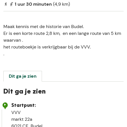
e
1 uur 30 minuten
(4,9 km)
Maak kennis met de historie van Budel.
Er is een korte route 2,8 km, en een lange route van 5 km
waarvan .
het routeboekje is verkrijgbaar bij de VVV.
.
Dit ga je zien
Dit ga je zien
Startpunt:
VVV
markt 22a
6021 CE
Budel