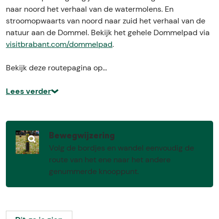
naar noord het verhaal van de watermolens. En
stroomopwaarts van noord naar zuid het verhaal van de
natuur aan de Dommel. Bekijk het gehele Dommelpad via
visitbrabant.com/dommelpad
.
Bekijk deze routepagina op…
Lees verder
Bewegwijzering
O
Volg de bordjes en wandel eenvoudig de
p
route van het ene naar het andere
e
genummerde knooppunt.
n
p
o
p