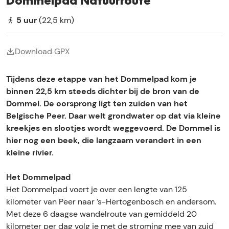
e
Dommelpad Natuurroute
s
5 uur
(22,5 km)
Download GPX
Tijdens deze etappe van het Dommelpad kom je
binnen 22,5 km steeds dichter bij de bron van de
Dommel. De oorsprong ligt ten zuiden van het
Belgische Peer. Daar welt grondwater op dat via kleine
kreekjes en slootjes wordt weggevoerd. De Dommel is
hier nog een beek, die langzaam verandert in een
kleine rivier.
Het Dommelpad
Het Dommelpad voert je over een lengte van 125
kilometer van Peer naar ’s-Hertogenbosch en andersom.
Met deze 6 daagse wandelroute van gemiddeld 20
kilometer per dag volg je met de stroming mee van zuid