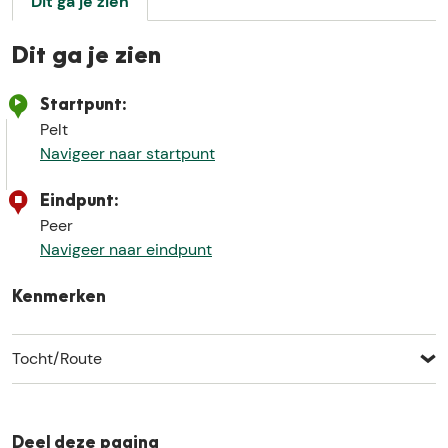
Dit ga je zien
u
p
m
Dit ga je zien
e
t
Startpunt:
v
Pelt
e
Navigeer naar startpunt
r
g
Eindpunt:
r
Peer
o
Navigeer naar eindpunt
t
e
Kenmerken
a
f
Tocht/Route
b
e
e
l
Deel deze pagina