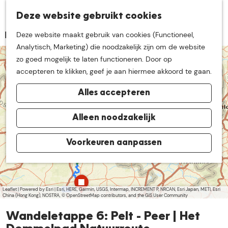
K
Z
Deze website gebruikt cookies
Neem me
vandaag
M
a
o
Deze website maakt gebruik van cookies (Functioneel,
e
a
e
G
Analytisch, Marketing) die noodzakelijk zijn om de website
n
r
k
mee op
een leuke
a
zo goed mogelijk te laten functioneren. Door op
u
t
+
e
n
accepteren te klikken, geef je aan hiermee akkoord te gaan.
n
−
a
ontdekkingstocht in
Alles accepteren
a
r
de buurt van
d
Alleen noodzakelijk
e
h
Voorkeuren aanpassen
De Groote Heide
a
o
d
m
d
r
a
e
e
d
Leaflet
|
Powered by Esri | Esri, HERE, Garmin, USGS, Intermap, INCREMENT P, NRCAN, Esri Japan, METI, Esri
p
s
China (Hong Kong), NOSTRA, © OpenStreetMap contributors, and the GIS User Community
d
a
s
r
Wandeletappe 6: Pelt - Peer | Het
e
g
s