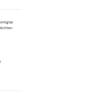
intigtal
dichten
V