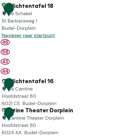
Gedichtentafel 18
1
De Schakel
St Barbaraweg 1
Budel-Dorplein
Navigeer naar startpunt
46
G
e
58
d
43
i
44
c
h
Gedichtentafel 16
2
t
De Cantine
e
Hoofdstraat 80
n
6021 CE
Budel-Dorplein
t
G
Cantine Theater Dorplein
3
a
e
Cantine Theater Dorplein
f
d
Hoofdstraat 80
e
i
6024 AA
Budel-Dorplein