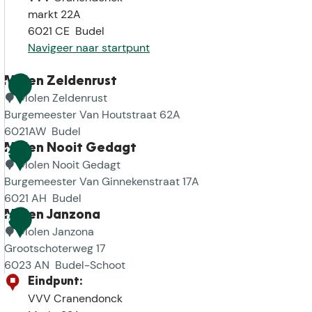
markt 22A
6021 CE
Budel
Navigeer naar startpunt
Molen Zeldenrust
1
Molen Zeldenrust
Burgemeester Van Houtstraat 62A
6021AW
Budel
M
Molen Nooit Gedagt
2
o
Molen Nooit Gedagt
l
Burgemeester Van Ginnekenstraat 17A
e
6021 AH
Budel
n
M
Molen Janzona
3
Z
o
Molen Janzona
e
l
Grootschoterweg 17
l
e
6023 AN
Budel-Schoot
d
n
M
Eindpunt:
e
N
o
VVV Cranendonck