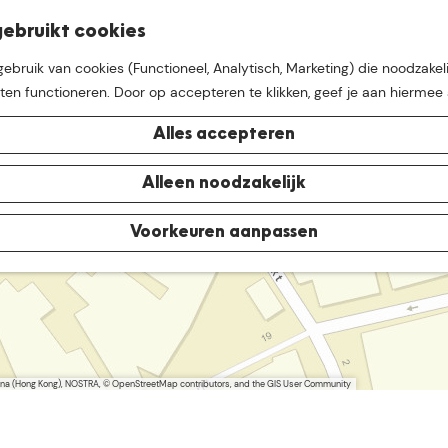
K
Z
ebruikt cookies
M
a
o
bruik van cookies (Functioneel, Analytisch, Marketing) die noodzakeli
e
a
e
aten functioneren. Door op accepteren te klikken, geef je aan hiermee
n
r
k
u
t
e
Alles accepteren
n
e buurt van
De Groote Hei
Alleen noodzakelijk
Voorkeuren aanpassen
a
d
d
r
e
s
s
China (Hong Kong), NOSTRA, © OpenStreetMap contributors, and the GIS User Community