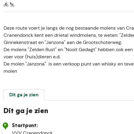
e
Deze route voert je langs de nog bestaande molens van Cr
Cranendonck kent een drietal windmolens, te weten: "Zelden
Ginnekenstraat en "Janzona" aan de Grootschoterweg.
De molens "Zelden Rust" en "Nooit Gedagt" hebben ook een
voer voor (huis)dieren e.d.
De molen "Janzona" is een verkoop punt van whisky en teven
molen
Dit ga je zien
Dit ga je zien
Startpunt:
VVV Cranendonck