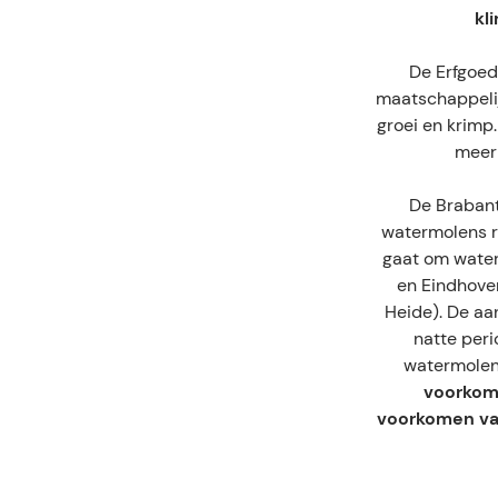
kl
De Erfgoed
maatschappelij
groei en krimp.
meer
De Brabant
watermolens r
gaat om wate
en Eindhove
Heide). De aa
natte peri
watermolenl
voorkom
voorkomen va