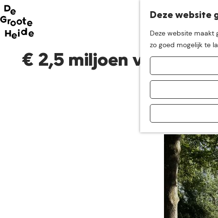
Deze website g
Neem me
vandaag
Deze website maakt ge
G
zo goed mogelijk te l
mee op
een leuke
a
€ 2,5 miljoen voor Br
n
a
ontdekkingstocht in d
a
r
d
e
h
o
m
e
p
a
g