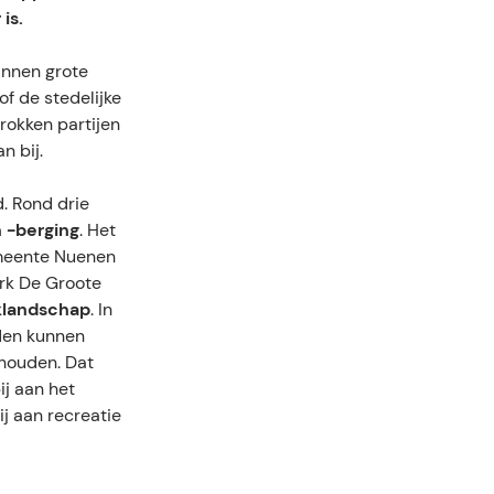
is.
innen grote
f de stedelijke
rokken partijen
n bij.
. Rond drie
 -berging
. Het
meente Nuenen
rk De Groote
klandschap
. In
oden kunnen
thouden. Dat
ij aan het
ij aan recreatie