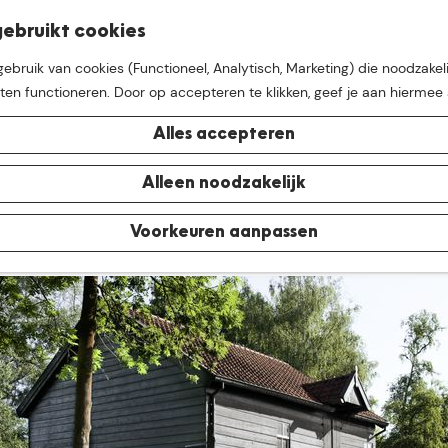
K
Z
ebruikt cookies
M
a
o
bruik van cookies (Functioneel, Analytisch, Marketing) die noodzakeli
e
a
e
aten functioneren. Door op accepteren te klikken, geef je aan hiermee
n
r
k
u
abantse watermolenlandsch
t
e
Alles accepteren
n
wateroverlast
e buurt van
De Groote Hei
Alleen noodzakelijk
7 oktober 2020
|
|
|
Voorkeuren aanpassen