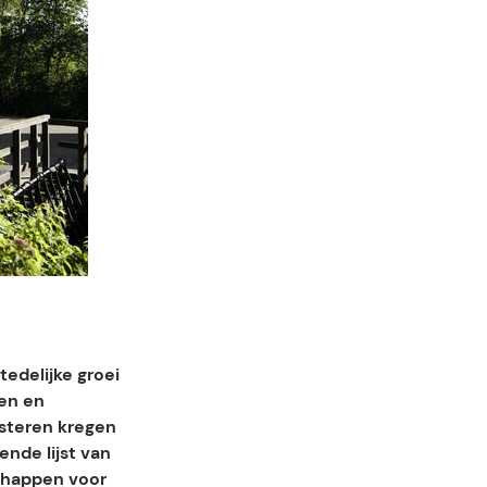
tedelijke groei
den en
isteren kregen
nde lijst van
chappen voor