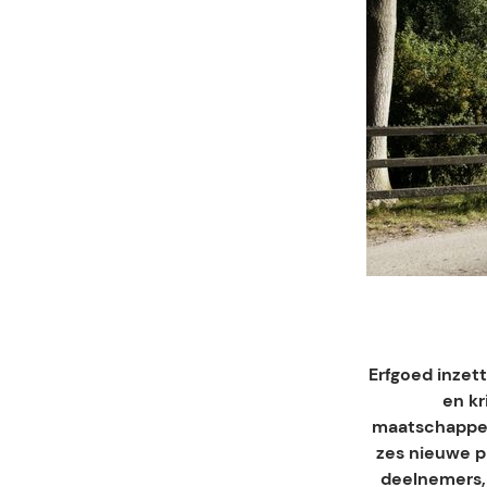
e
Erfgoed inzett
en kr
maatschappeli
zes nieuwe p
deelnemers,