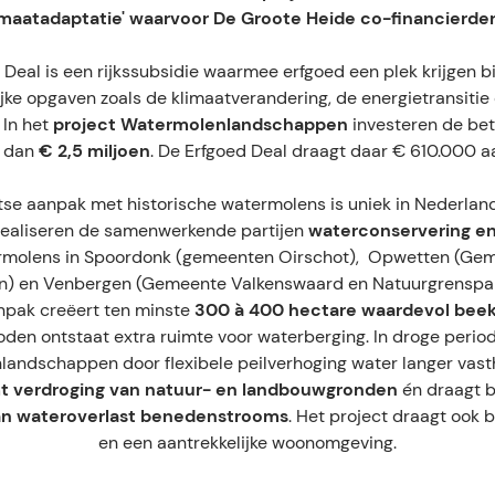
imaatadaptatie' waarvoor De Groote Heide co-financierder 
 Deal is een rijkssubsidie waarmee erfgoed een plek krijgen b
ke opgaven zoals de klimaatverandering, de energietransitie o
 In het
project Watermolenlandschappen
investeren de bet
 dan
€ 2,5 miljoen
. De Erfgoed Deal draagt daar € 610.000 aa
se aanpak met historische watermolens is uniek in Nederland
ealiseren de samenwerkende partijen
waterconservering en
rmolens in Spoordonk (gemeenten Oirschot), Opwetten (Ge
n) en Venbergen (Gemeente Valkenswaard en Natuurgrenspa
npak creëert ten minste
300 à 400 hectare waardevol bee
oden ontstaat extra ruimte voor waterberging. In droge peri
andschappen door flexibele peilverhoging water langer vas
t verdroging van natuur- en landbouwgronden
én draagt b
n wateroverlast benedenstrooms
. Het project draagt ook b
en een aantrekkelijke woonomgeving.