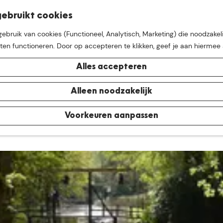
K
Z
ebruikt cookies
M
a
o
bruik van cookies (Functioneel, Analytisch, Marketing) die noodzakeli
e
a
e
aten functioneren. Door op accepteren te klikken, geef je aan hiermee
n
r
k
u
t
e
Alles accepteren
n
e buurt van
De Groote Hei
Alleen noodzakelijk
Voorkeuren aanpassen