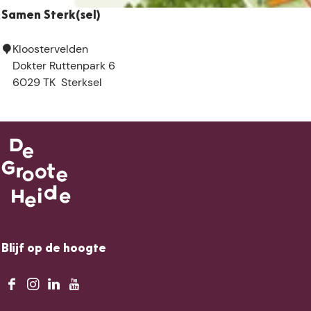
z
Samen Sterk(sel)
e
S
Kloostervelden
a
Dokter Ruttenpark 6
m
6029 TK
Sterksel
e
n
S
t
e
r
k
(
s
e
Blijf op de hoogte
l
)
F
I
L
Y
a
n
i
o