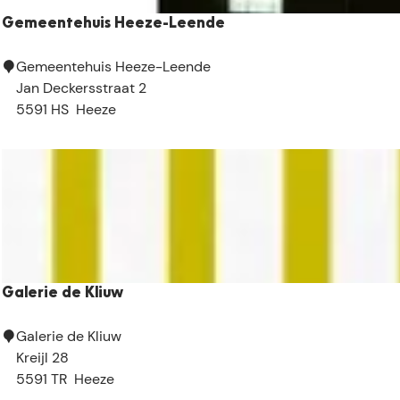
Gemeentehuis Heeze-Leende
G
Gemeentehuis Heeze-Leende
e
Jan Deckersstraat 2
m
5591 HS
Heeze
e
e
n
t
e
h
u
i
Galerie de Kliuw
s
H
G
Galerie de Kliuw
e
a
Kreijl 28
e
l
5591 TR
Heeze
z
e