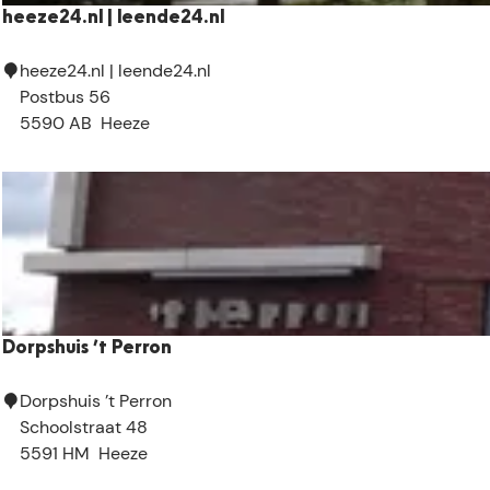
e
heeze24.nl | leende24.nl
:
h
heeze24.nl | leende24.nl
e
Postbus 56
e
5590 AB
Heeze
z
e
2
4
.
n
l
|
Dorpshuis ’t Perron
l
e
D
Dorpshuis ’t Perron
e
o
Schoolstraat 48
n
r
5591 HM
Heeze
d
p
e