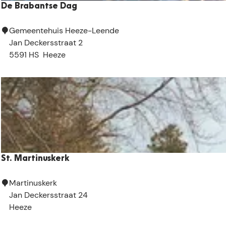
De Brabantse Dag
t
D
Gemeentehuis Heeze-Leende
e
Jan Deckersstraat 2
B
5591 HS
Heeze
r
a
b
a
n
t
s
e
St. Martinuskerk
D
a
S
Martinuskerk
g
t
Jan Deckersstraat 24
.
Heeze
M