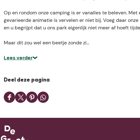
e
t
a
e
p
i
t
p
Op en rondom onze camping is er vanalles te beleven. Met 
a
e
i
a
gevarieerde animatie is vervelen er niet bij. Voeg daar onz
r
p
e
r
en u begrijpt dat u ons park eigenlijk niet meer af hoeft tijde
k
a
p
k
S
r
a
S
Maar dit zou wel een beetje zonde zi…
l
k
r
l
o
S
k
o
Lees verder
t
l
S
t
C
o
l
C
r
t
o
r
Deel deze pagina
a
C
t
a
n
r
C
n
D
D
D
D
e
a
r
e
e
e
e
e
n
n
a
n
e
e
e
e
d
e
n
d
l
l
l
l
o
n
e
o
d
d
d
d
n
d
n
n
e
e
e
e
c
o
d
c