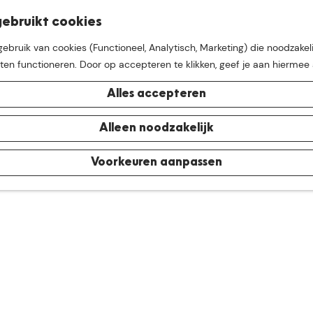
K
Z
ebruikt cookies
M
a
o
bruik van cookies (Functioneel, Analytisch, Marketing) die noodzakeli
e
a
e
aten functioneren. Door op accepteren te klikken, geef je aan hiermee
n
r
k
u
t
e
Alles accepteren
n
e buurt van
De Groote Hei
Alleen noodzakelijk
Voorkeuren aanpassen