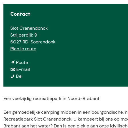
e
Contact
Slot Cranendonck
Strijperdijk 9
6027 RD
Soerendonk
n
Plan je route
a
n
a
Route
a
n
r
E-mail
R
a
a
R
Bel
e
r
a
e
c
R
r
c
r
e
R
r
Een veelzijdig recreatiepark in Noord-Brabant
e
c
e
e
a
r
c
a
Een gemoedelijke camping midden in een bourgondische, natu
t
e
r
t
Recreatiepark Slot Cranendonck. U kampeert bij ons op mooi
i
a
e
i
Brabant aan het water? Dan is een plekje aan onze idyllische