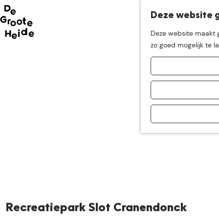
Deze website g
Neem me
vandaag
Deze website maakt ge
G
zo goed mogelijk te l
mee op
een leuke
a
n
a
ontdekkingstocht in d
a
r
d
e
h
o
m
e
p
a
Recreatiepark Slot Cranendonck
g