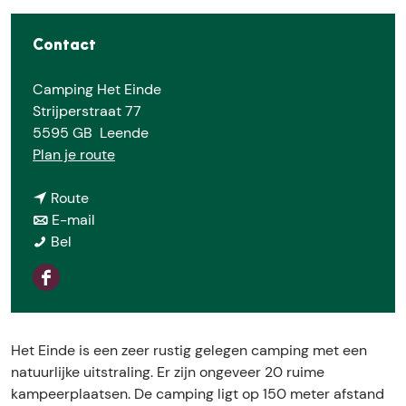
e
Contact
Camping Het Einde
Strijperstraat 77
5595 GB
Leende
n
Plan je route
a
n
a
Route
a
n
r
E-mail
C
a
a
C
Bel
a
r
a
a
m
C
r
m
F
p
a
C
p
a
i
m
a
i
c
n
p
m
n
Het Einde is een zeer rustig gelegen camping met een
e
g
i
p
g
natuurlijke uitstraling. Er zijn ongeveer 20 ruime
b
H
n
i
H
kampeerplaatsen. De camping ligt op 150 meter afstand
o