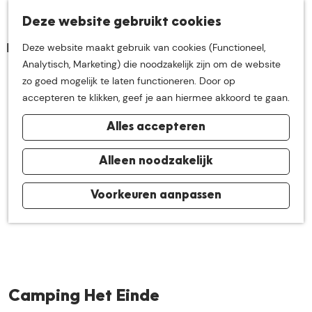
K
Z
Deze website gebruikt cookies
Neem me
vandaag
M
a
o
Deze website maakt gebruik van cookies (Functioneel,
e
a
e
G
Analytisch, Marketing) die noodzakelijk zijn om de website
n
r
k
mee op
een leuke
a
zo goed mogelijk te laten functioneren. Door op
u
t
e
n
accepteren te klikken, geef je aan hiermee akkoord te gaan.
n
a
ontdekkingstocht in
Alles accepteren
a
r
de buurt van
d
Alleen noodzakelijk
e
h
Voorkeuren aanpassen
De Groote Heide
o
m
e
p
a
Camping Het Einde
g