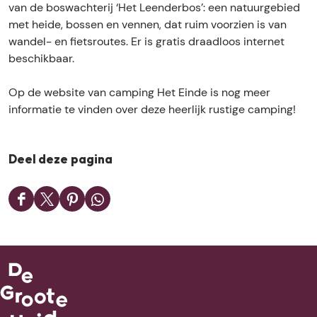
e
g
n
e
van de boswachterij ‘Het Leenderbos’: een natuurgebied
o
t
H
g
t
met heide, bossen en vennen, dat ruim voorzien is van
k
E
e
H
E
wandel- en fietsroutes. Er is gratis draadloos internet
C
i
t
e
i
beschikbaar.
a
n
E
t
n
m
d
i
E
d
Op de website van camping Het Einde is nog meer
p
e
n
i
e
informatie te vinden over deze heerlijk rustige camping!
i
d
n
n
e
d
g
e
H
Deel deze pagina
e
t
D
D
D
D
E
e
e
e
e
i
e
e
e
e
n
l
l
l
l
d
d
d
d
d
e
e
e
e
e
z
z
z
z