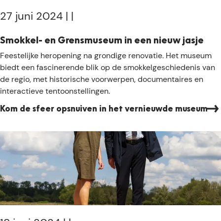
n
n
z
27 juni 2024
|
|
c
e
k
g
Smokkel- en Grensmuseum in een nieuw jasje
e
S
Feestelijke heropening na grondige renovatie. Het museum
n
m
biedt een fascinerende blik op de smokkelgeschiedenis van
i
o
de regio, met historische voorwerpen, documentaires en
n
k
interactieve tentoonstellingen.
g
k
M
Kom de sfeer opsnuiven in het vernieuwde museum
e
a
l
r
-
i
e
a
n
k
G
a
r
p
e
e
n
l
s