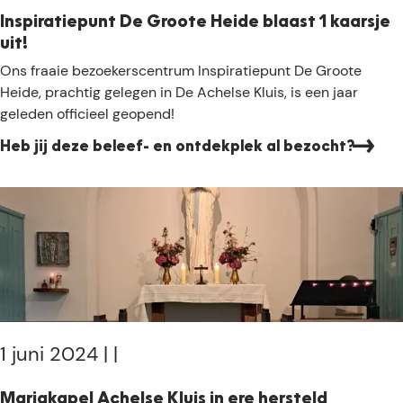
s
h
Inspiratiepunt De Groote Heide blaast 1 kaarsje
j
t
uit!
e
i
I
Ons fraaie bezoekerscentrum Inspiratiepunt De Groote
g
n
Heide, prachtig gelegen in De Achelse Kluis, is een jaar
b
s
geleden officieel geopend!
e
p
e
Heb jij deze beleef- en ontdekplek al bezocht?
i
k
r
d
a
a
t
l
i
l
e
a
p
n
u
d
n
s
t
1 juni 2024
|
|
c
D
h
e
Mariakapel Achelse Kluis in ere hersteld