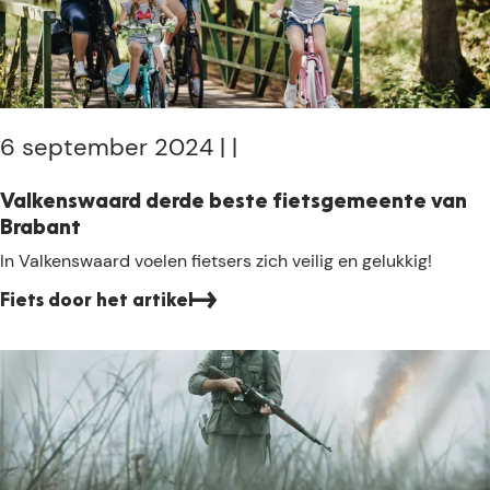
e
6 september 2024
|
|
Valkenswaard derde beste fietsgemeente van
Brabant
V
In Valkenswaard voelen fietsers zich veilig en gelukkig!
a
Fiets door het artikel
l
k
e
n
s
w
a