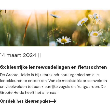
l
e
a
s
H
t
e
e
j
K
i
e
l
d
m
u
e
o
i
e
s
t
n
w
u
14 maart 2024
|
|
e
n
t
o
6x kleurrijke lentewandelingen en fietstochten
e
g
6
De Groote Heide is bij uitstek hét natuurgebied om alle
n
b
x
lentekleuren te ontdekken. Van de mooiste klaprozenvelden
e
k
en vloeiweiden tot aan kleurrijke vogels en fruitgaarden. De
t
l
Groote Heide heeft het allemaal!
e
e
r
Ontdek het kleurenpalet
u
b
r