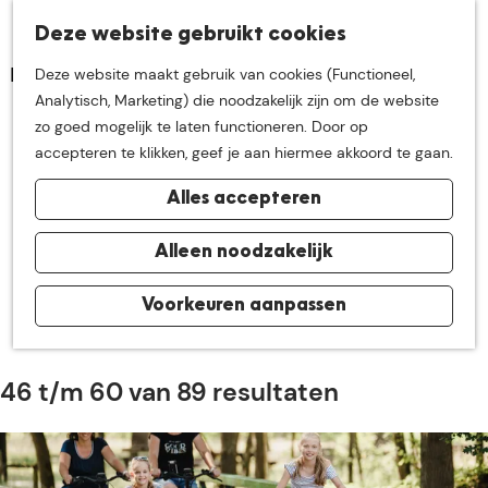
K
Z
Deze website gebruikt cookies
Neem me
vandaag
M
a
o
Deze website maakt gebruik van cookies (Functioneel,
e
a
e
G
Analytisch, Marketing) die noodzakelijk zijn om de website
n
r
k
mee op
een leuke
a
zo goed mogelijk te laten functioneren. Door op
u
Nieuws uit De Groote
t
e
n
accepteren te klikken, geef je aan hiermee akkoord te gaan.
n
Heide
a
ontdekkingstocht in
Alles accepteren
a
r
de buurt van
d
Alleen noodzakelijk
De leukste nieuwtjes, mooiste verhalen en andere
e
interessante wetenswaardigheden vind je hier. Lees onze
h
Voorkeuren aanpassen
De Groote Heide
verhalen en laat je inspireren.
o
m
e
46 t/m 60 van 89 resultaten
p
a
g