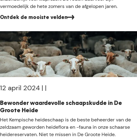
l
r
m
vermoedelijk de hete zomers van de afgelopen jaren.
a
u
m
o
a
i
b
Ontdek de mooiste velden
o
r
s
e
i
s
i
e
s
j
n
k
t
e
e
e
u
r
k
i
e
l
t
h
a
!
e
p
r
r
12 april 2024
|
|
s
o
t
z
Bewonder waardevolle schaapskudde in De
e
e
Groote Heide
l
n
B
Het Kempische heideschaap is de beste beheerder van de
d
v
e
zeldzaam geworden heideflora en -fauna in onze schaarse
e
w
heidereservaten. Niet te missen in De Groote Heide.