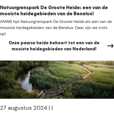
a
e
a
Natuurgrenspark De Groote Heide: een van de
m
r
mooiste heidegebieden van de Benelux!
e
b
N
ANWB tipt Natuurgrenspark De Groote Heide als een van de
e
e
a
mooiste heidegebieden van de Benelux. Daar zijn we trots
n
v
t
op!
t
r
u
e
i
Onze paarse heide behoort tot een van de
u
v
j
mooiste heidegebieden van Nederland!
r
a
d
g
n
i
r
B
n
e
r
g
n
a
C
s
b
r
p
a
a
a
n
n
r
t
e
k
27 augustus 2024
|
|
n
D