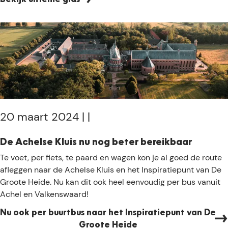
Bekijk ultieme gids
r
a
e
a
c
p
h
s
t
k
s
u
e
d
H
d
e
e
i
20 maart 2024
|
|
i
d
n
e
De Achelse Kluis nu nog beter bereikbaar
D
:
D
Te voet, per fiets, te paard en wagen kon je al goed de route
e
a
e
afleggen naar de Achelse Kluis en het Inspiratiepunt van De
G
l
A
Groote Heide. Nu kan dit ook heel eenvoudig per bus vanuit
r
l
c
Achel en Valkenswaard!
o
e
h
o
s
Nu ook per buurtbus naar het Inspiratiepunt van De
e
t
w
Groote Heide