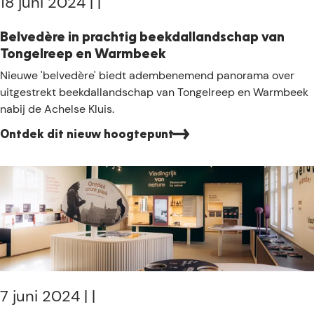
18 juni 2024
|
|
A
m
c
u
Belvedère in prachtig beekdallandschap van
h
s
Tongelreep en Warmbeek
e
e
B
Nieuwe 'belvedère' biedt adembenemend panorama over
l
u
e
uitgestrekt beekdallandschap van Tongelreep en Warmbeek
s
m
l
nabij de Achelse Kluis.
e
i
v
K
n
Ontdek dit nieuw hoogtepunt
e
l
e
d
u
e
è
i
n
r
s
n
e
i
i
e
n
u
p
w
r
j
a
7 juni 2024
|
|
a
c