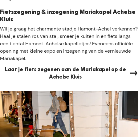
e
e
B
d
Fietszegening & inzegening Mariakapel Achelse
a
e
Kluis
r
n
F
Wil je graag het charmante stadje Hamont-Achel verkennen?
o
v
i
Haal je stalen ros van stal, smeer je kuiten in en fiets langs
n
a
e
een tiental Hamont-Achelse kapelletjes! Eveneens officiële
i
n
t
opening met kleine expo en inzegening van de vernieuwde
e
d
s
Mariakapel.
v
e
z
a
B
Laat je fiets zegenen aan de Mariakapel op de
e
n
e
Achelse Kluis
g
C
n
e
r
e
n
a
l
i
n
u
n
e
x
g
n
!
&
d
i
o