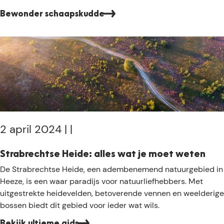
l
o
d
Bewonder schaapskudde
n
e
d
n
e
i
r
n
w
D
a
e
a
G
r
r
d
o
e
2 april 2024
|
|
o
v
t
o
Strabrechtse Heide: alles wat je moet weten
e
l
S
De Strabrechtse Heide, een adembenemend natuurgebied in
H
l
t
Heeze, is een waar paradijs voor natuurliefhebbers. Met
e
e
r
uitgestrekte heidevelden, betoverende vennen en weelderige
i
s
a
bossen biedt dit gebied voor ieder wat wils.
d
c
b
e
h