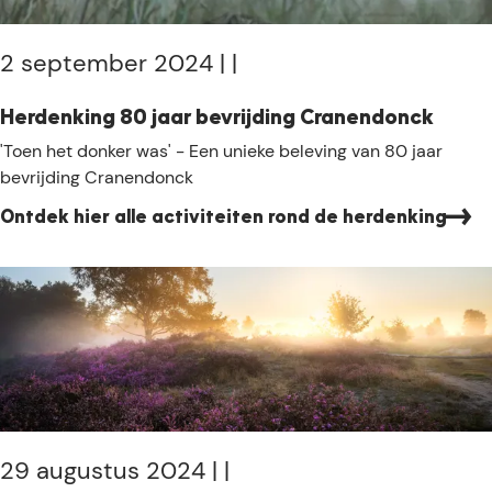
a
r
d
2 september 2024
|
|
d
e
Herdenking 80 jaar bevrijding Cranendonck
r
H
'Toen het donker was' - Een unieke beleving van 80 jaar
d
e
bevrijding Cranendonck
e
r
b
Ontdek hier alle activiteiten rond de herdenking
d
e
e
s
n
t
k
e
i
f
n
i
g
e
8
t
0
s
j
29 augustus 2024
|
|
g