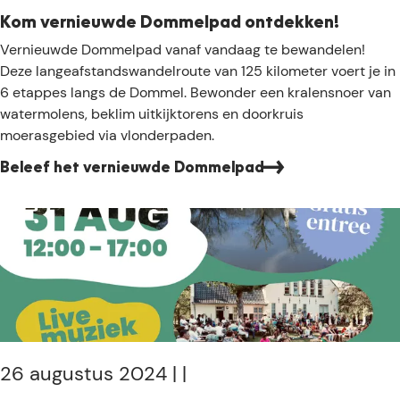
d
e
Kom vernieuwde Dommelpad ontdekken!
o
G
K
Vernieuwde Dommelpad vanaf vandaag te bewandelen!
n
r
o
Deze langeafstandswandelroute van 125 kilometer voert je in
c
o
m
6 etappes langs de Dommel. Bewonder een kralensnoer van
k
o
v
watermolens, beklim uitkijktorens en doorkruis
t
e
moerasgebied via vlonderpaden.
e
r
H
Beleef het vernieuwde Dommelpad
n
e
i
i
e
d
u
e
w
:
d
e
e
e
D
n
o
v
m
26 augustus 2024
|
|
a
m