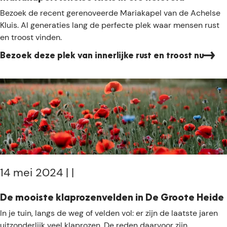
a
G
M
Bezoek de recent gerenoveerde Mariakapel van de Achelse
p
r
a
Kluis. Al generaties lang de perfecte plek waar mensen rust
v
o
r
en troost vinden.
a
o
i
n
t
Bezoek deze plek van innerlijke rust en troost nu
a
T
e
k
o
H
a
n
e
p
g
i
e
e
d
l
l
e
A
r
b
c
e
l
h
e
a
e
14 mei 2024
|
|
p
a
l
e
s
s
n
De mooiste klaprozenvelden in De Groote Heide
t
e
W
D
In je tuin, langs de weg of velden vol: er zijn de laatste jaren
1
K
a
e
uitzonderlijk veel klaprozen. De reden daarvoor zijn
k