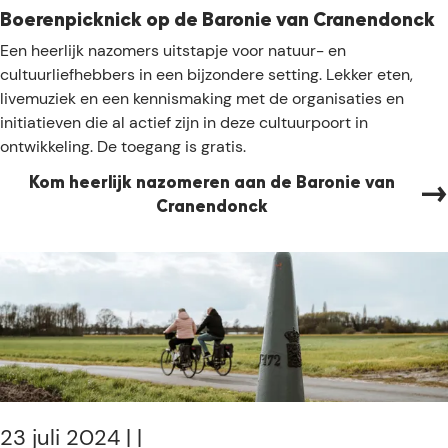
n
e
Boerenpicknick op de Baronie van Cranendonck
d
l
B
Een heerlijk nazomers uitstapje voor natuur- en
e
p
o
cultuurliefhebbers in een bijzondere setting. Lekker eten,
m
a
e
livemuziek en een kennismaking met de organisaties en
o
d
r
initiatieven die al actief zijn in deze cultuurpoort in
o
o
e
ontwikkeling. De toegang is gratis.
i
n
n
s
t
Kom heerlijk nazomeren aan de Baronie van
p
t
d
Cranendonck
i
e
e
c
h
k
k
e
k
n
i
e
i
d
n
c
e
!
k
g
o
e
p
b
d
23 juli 2024
|
|
i