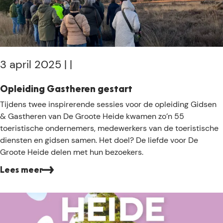
D
P
e
a
G
a
r
s
o
p
o
3 april 2025
|
|
r
t
e
e
t
Opleiding Gastheren gestart
H
i
O
Tijdens twee inspirerende sessies voor de opleiding Gidsen
e
n
p
& Gastheren van De Groote Heide kwamen zo’n 55
i
D
l
toeristische ondernemers, medewerkers van de toeristische
d
e
e
diensten en gidsen samen. Het doel? De liefde voor De
e
G
i
Groote Heide delen met hun bezoekers.
r
d
o
Lees meer
i
o
n
t
g
e
G
H