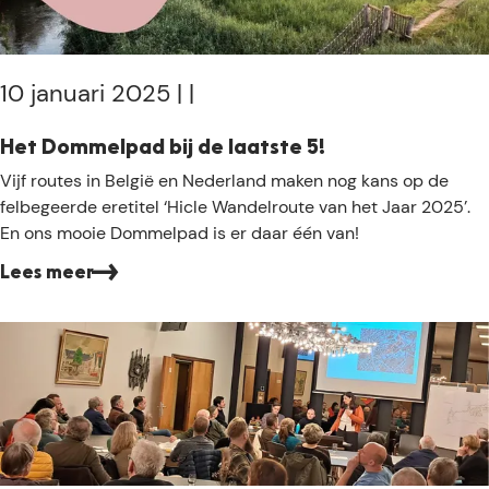
t
w
o
o
10 januari 2025
|
|
r
d
Het Dommelpad bij de laatste 5!
H
Vijf routes in België en Nederland maken nog kans op de
e
felbegeerde eretitel ‘Hicle Wandelroute van het Jaar 2025’.
t
En ons mooie Dommelpad is er daar één van!
D
Lees meer
o
m
m
e
l
p
a
d