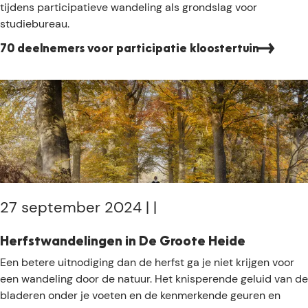
a
tijdens participatieve wandeling als grondslag voor
n
i
r
studiebureau.
g
v
t
i
70 deelnemers voor participatie kloostertuin
i
t
c
e
i
i
p
t
a
e
t
n
i
v
e
o
v
o
e
27 september 2024
|
|
r
w
k
a
Herfstwandelingen in De Groote Heide
i
n
H
Een betere uitnodiging dan de herfst ga je niet krijgen voor
n
d
e
een wandeling door de natuur. Het knisperende geluid van de
d
e
r
bladeren onder je voeten en de kenmerkende geuren en
e
l