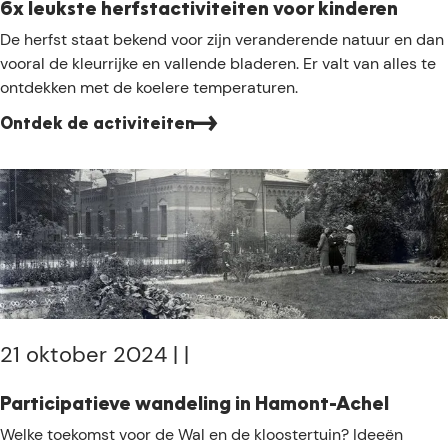
i
6x leukste herfstactiviteiten voor kinderen
p
6
De herfst staat bekend voor zijn veranderende natuur en dan
a
x
vooral de kleurrijke en vallende bladeren. Er valt van alles te
t
l
ontdekken met de koelere temperaturen.
i
e
e
Ontdek de activiteiten
u
s
k
m
s
o
t
k
e
k
h
e
e
l
r
b
f
e
s
21 oktober 2024
|
|
l
t
e
a
Participatieve wandeling in Hamont-Achel
v
c
P
Welke toekomst voor de Wal en de kloostertuin? Ideeën
i
t