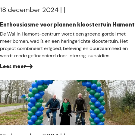
b
i
18 december 2024
|
|
j
d
Enthousiasme voor plannen kloostertuin Hamont
e
E
De Wal in Hamont-centrum wordt een groene gordel met
l
n
meer bomen, wadi’s en een heringerichte kloostertuin. Het
a
t
project combineert erfgoed, beleving en duurzaamheid en
a
h
wordt mede gefinancierd door Interreg-subsidies.
t
o
s
Lees meer
u
t
s
e
i
5
a
!
s
m
e
v
o
o