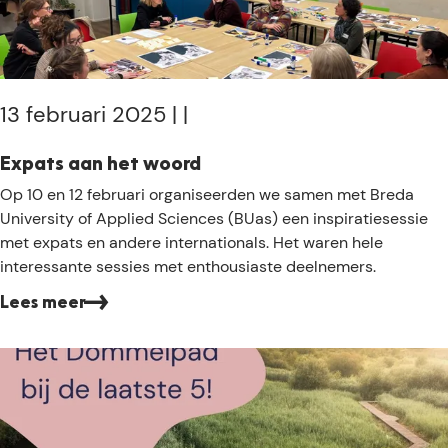
L
e
n
t
e
13 februari 2025
|
|
-
I
Expats aan het woord
N
E
Op 10 en 12 februari organiseerden we samen met Breda
-
x
University of Applied Sciences (BUas) een inspiratiesessie
w
p
met expats en andere internationals. Het waren hele
a
a
interessante sessies met enthousiaste deelnemers.
n
t
d
Lees meer
s
e
a
l
a
i
n
n
h
g
e