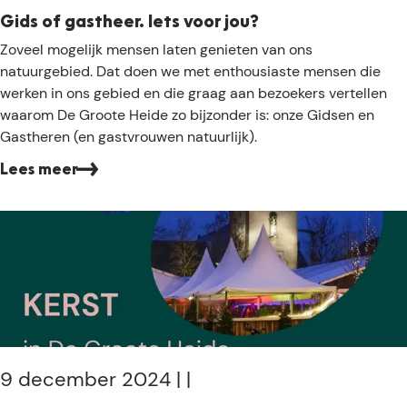
i
r
Gids of gastheer. Iets voor jou?
n
:
G
Zoveel mogelijk mensen laten genieten van ons
H
h
i
natuurgebied. Dat doen we met enthousiaste mensen die
a
e
d
werken in ons gebied en die graag aan bezoekers vertellen
m
t
s
waarom De Groote Heide zo bijzonder is: onze Gidsen en
o
v
o
Gastheren (en gastvrouwen natuurlijk).
n
e
f
t
r
Lees meer
g
n
a
i
s
e
t
u
h
w
e
d
e
e
r
f
.
i
I
9 december 2024
|
|
e
e