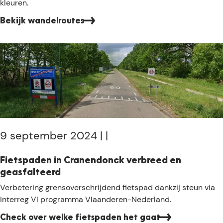
f
kleuren.
r
i
s
e
n
Bekijk wandelroutes
t
n
g
w
i
a
n
n
H
d
a
e
m
l
o
i
n
n
t
g
9 september 2024
|
|
-
e
A
n
Fietspaden in Cranendonck verbreed en
c
i
geasfalteerd
h
n
F
Verbetering grensoverschrijdend fietspad dankzij steun via
e
D
i
Interreg VI programma Vlaanderen-Nederland.
l
e
e
G
Check over welke fietspaden het gaat
t