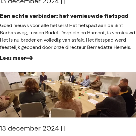
13 december 2024
|
|
r
p
Een echte verbinder: het vernieuwde fietspad
l
E
Goed nieuws voor alle fietsers! Het fietspad aan de Sint
a
e
Barbaraweg, tussen Budel-Dorplein en Hamont, is vernieuwd.
n
n
Het is nu breder en volledig van asfalt. Het fietspad werd
n
e
feestelijk geopend door onze directeur Bernadatte Hemels.
e
c
n
Lees meer
h
k
t
l
e
o
v
o
e
s
r
t
b
e
i
r
n
t
d
13 december 2024
|
|
u
e