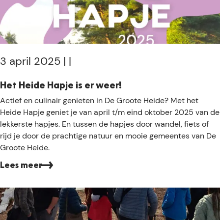
a
e
s
i
t
d
h
e
e
r
3 april 2025
|
|
e
n
Het Heide Hapje is er weer!
g
H
Actief en culinair genieten in De Groote Heide? Met het
e
e
Heide Hapje geniet je van april t/m eind oktober 2025 van de
s
t
lekkerste hapjes. En tussen de hapjes door wandel, fiets of
t
H
rijd je door de prachtige natuur en mooie gemeentes van De
a
e
Groote Heide.
r
i
t
Lees meer
d
e
H
a
p