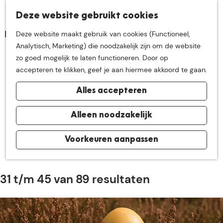
K
Z
Deze website gebruikt cookies
Neem me
vandaag
M
a
o
Deze website maakt gebruik van cookies (Functioneel,
e
a
e
G
Analytisch, Marketing) die noodzakelijk zijn om de website
n
r
k
mee op
een leuke
a
zo goed mogelijk te laten functioneren. Door op
u
Nieuws uit De Groote
t
e
n
accepteren te klikken, geef je aan hiermee akkoord te gaan.
n
Heide
a
ontdekkingstocht in
Alles accepteren
a
r
de buurt van
d
Alleen noodzakelijk
De leukste nieuwtjes, mooiste verhalen en andere
e
interessante wetenswaardigheden vind je hier. Lees onze
h
Voorkeuren aanpassen
De Groote Heide
verhalen en laat je inspireren.
o
m
e
31 t/m 45 van 89 resultaten
p
a
g