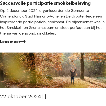
o
Succesvolle participatie smokkelbeleving
o
S
Op 2 december 2024, organiseerden de Gemeente
t
u
Cranendonck, Stad Hamont-Achel en De Groote Heide een
e
c
inspirerende participatiebijeenkomst. De bijeenkomst was in
H
c
het Smokkel- en Grensmuseum en sloot perfect aan bij het
e
e
thema van de avond: smokkelen.
i
s
d
Lees meer
v
e
o
l
l
e
p
a
r
t
i
22 oktober 2024
|
|
c