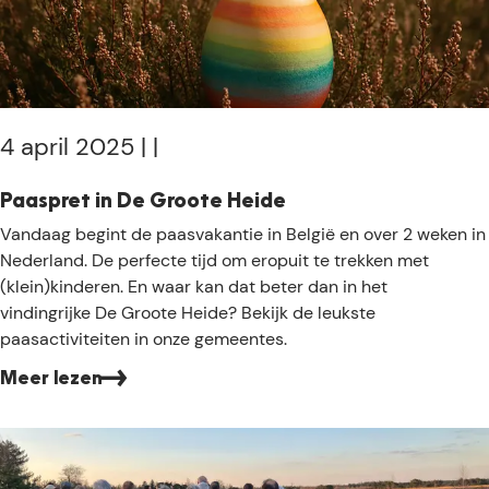
e
4 april 2025
|
|
Paaspret in De Groote Heide
P
Vandaag begint de paasvakantie in België en over 2 weken in
a
Nederland. De perfecte tijd om eropuit te trekken met
a
(klein)kinderen. En waar kan dat beter dan in het
s
vindingrijke De Groote Heide? Bekijk de leukste
p
paasactiviteiten in onze gemeentes.
r
Meer lezen
e
o
t
v
i
e
n
r