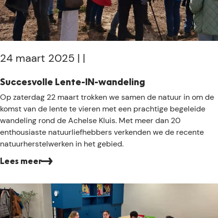
j
e
i
s
e
24 maart 2025
|
|
r
w
Succesvolle Lente-IN-wandeling
e
S
Op zaterdag 22 maart trokken we samen de natuur in om de
e
u
komst van de lente te vieren met een prachtige begeleide
r
c
wandeling rond de Achelse Kluis. Met meer dan 20
!
c
enthousiaste natuurliefhebbers verkenden we de recente
e
natuurherstelwerken in het gebied.
s
Lees meer
v
o
l
l
e