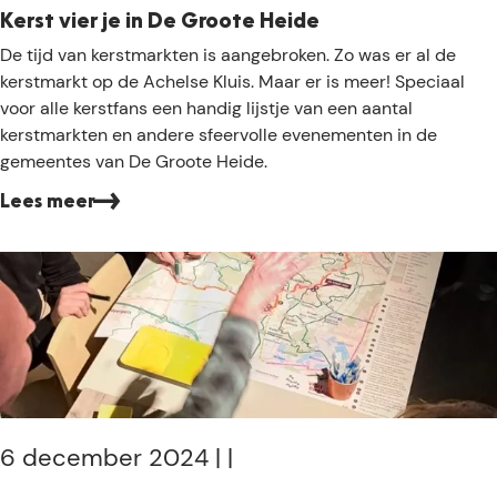
t
t
Kerst vier je in De Groote Heide
s
s
K
De tijd van kerstmarkten is aangebroken. Zo was er al de
p
v
e
kerstmarkt op de Achelse Kluis. Maar er is meer! Speciaal
a
o
r
voor alle kerstfans een handig lijstje van een aantal
d
o
s
kerstmarkten en andere sfeervolle evenementen in de
r
t
gemeentes van De Groote Heide.
j
v
o
Lees meer
i
u
e
?
r
j
e
i
n
D
e
G
6 december 2024
|
|
r