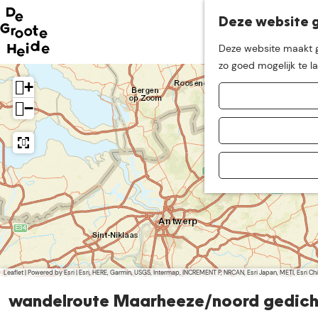
Deze website g
Neem me
vandaag
Deze website maakt ge
G
zo goed mogelijk te l
mee op
een leuke
a
+
n
−
a
ontdekkingstocht in d
a
r
d
e
h
o
m
e
p
Leaflet
|
Powered by Esri | Esri, HERE, Garmin, USGS, Intermap, INCREMENT P, NRCAN, Esri Japan, METI, Esri 
a
wandelroute Maarheeze/noord gedich
g