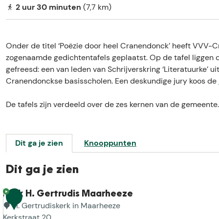
e
2 uur 30 minuten
(7,7 km)
Onder de titel ‘Poëzie door heel Cranendonck’ heeft VVV-
zogenaamde gedichtentafels geplaatst. Op de tafel liggen 
gefreesd: een van leden van Schrijverskring ‘Literatuurke’ u
Cranendonckse basisscholen. Een deskundige jury koos de
De tafels zijn verdeeld over de zes kernen van de gemeente.
Dit ga je zien
Knooppunten
Dit ga je zien
Kerk H. Gertrudis Maarheeze
1
H. Gertrudiskerk in Maarheeze
Kerkstraat 20