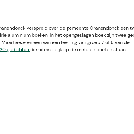
f
e
e
e
l
l
l
1
9
1
0
2
Cranendonck verspreid over de gemeente Cranendonck een tw
drie aluminium boeken. In het opengeslagen boek zijn twee ge
it Maarheeze en een van een leerling van groep 7 of 8 van de
20 gedichten
die uiteindelijk op de metalen boeken staan.