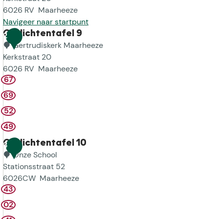
6026 RV
Maarheeze
Navigeer naar startpunt
K
Gedichtentafel 9
2
e
Gertrudiskerk Maarheeze
r
Kerkstraat 20
k
6026 RV
Maarheeze
67
H
G
.
e
69
G
d
52
e
i
49
r
c
t
h
Gedichtentafel 10
3
r
t
Onze School
u
e
Stationsstraat 52
d
n
6026CW
Maarheeze
i
t
43
G
s
a
e
02
M
f
d