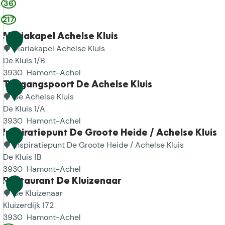
36
V
g
c
o
n
e
o
217
e
h
d
d
l
o
b
t
a
r
Mariakapel Achelse Kluis
1
r
o
&
t
a
Mariakapel Achelse Kluis
m
0
e
8
i
a
De Kluis 1/B
a
r
0
e
d
3930
Hamont-Achel
l
d
D
M
Toegangspoort De Achelse Kluis
1
i
e
e
a
De Achelse Kluis
g
1
r
D
r
De Kluis 1/A
e
i
i
i
3930
Hamont-Achel
G
j
e
a
T
Inspiratiepunt De Groote Heide / Achelse Kluis
1
r
B
l
k
o
Inspiratiepunt De Groote Heide / Achelse Kluis
e
2
i
i
a
e
De Kluis 1B
n
j
s
p
g
3930
Hamont-Achel
s
d
e
a
I
Restaurant De Kluizenaar
1
k
e
l
n
n
De Kluizenaar
a
3
H
A
g
s
Kluizerdijk 172
p
a
c
s
p
3930
Hamont-Achel
e
a