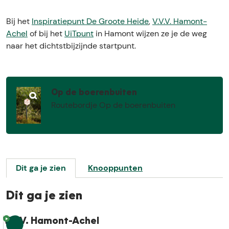
H
a
a
Bij het
Inspiratiepunt De Groote Heide
,
V.V.V. Hamont-
r
Achel
of bij het
UiTpunt
in Hamont wijzen ze je de weg
t
naar het dichtstbijzijnde startpunt.
Op de boerenbuiten
O
Routebordje Op de boerenbuiten
p
e
n
p
o
Dit ga je zien
Knooppunten
p
u
p
Dit ga je zien
m
e
V.V.V. Hamont-Achel
1