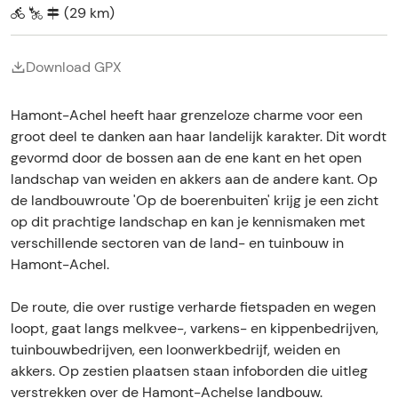
e
n
k
i
j
n
o
e
c
G
t
d
(29 km)
i
a
z
C
i
d
K
h
r
a
e
n
p
e
a
n
a
l
e
o
r
r
g
e
n
t
g
t
u
l
o
R
i
A
Download GPX
l
a
h
A
i
i
s
t
a
j
s
a
a
c
e
s
e
e
n
D
p
r
r
h
D
K
H
c
e
e
Hamont-Achel heeft haar grenzeloze charme voor een
i
t
e
l
e
h
B
r
groot deel te danken aan haar landelijk karakter. Dit wordt
n
&
D
u
i
u
g
a
8
i
i
d
i
gevormd door de bossen aan de ene kant en het open
e
d
0
e
s
e
t
b
landschap van weiden en akkers aan de andere kant. Op
a
l
/
e
o
de landbouwroute 'Op de boerenbuiten' krijg je een zicht
l
i
A
H
e
s
c
e
op dit prachtige landschap en kan je kennismaken met
r
h
i
d
verschillende sectoren van de land- en tuinbouw in
e
e
Hamont-Achel.
l
r
s
i
e
j
De route, die over rustige verharde fietspaden en wegen
K
B
loopt, gaat langs melkvee-, varkens- en kippenbedrijven,
l
i
u
tuinbouwbedrijven, een loonwerkbedrijf, weiden en
j
i
d
akkers. Op zestien plaatsen staan infoborden die uitleg
s
e
verstrekken over de Hamont-Achelse landbouw.