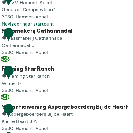
t
V.V.V. Hamont-Achel
v
Generaal Dempseylaan 1
e
3930
Hamont-Achel
r
Navigeer naar startpunt
g
V
Kaasmakerij Catharinadal
2
r
.
Kaasmakerij Catharinadal
o
V
Catharinadal 5
t
.
3930
Hamont-Achel
e
563
V
K
a
.
a
Flaming Star Ranch
3
f
H
a
Flaming Star Ranch
b
a
s
Winter 17
e
m
m
3930
Hamont-Achel
e
o
a
541
F
l
n
k
l
d
Vakantiewoning Aspergeboerderij Bij de Haart
4
t
e
a
Aspergeboerderij Bij de Haart
i
-
r
m
Kleine Haart 31A
n
A
i
i
3930
Hamont-Achel
g
c
j
n