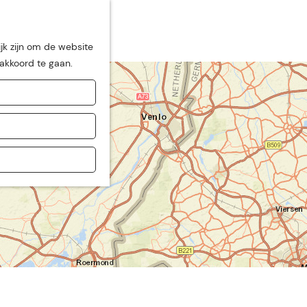
jk zijn om de website
 akkoord te gaan.
de