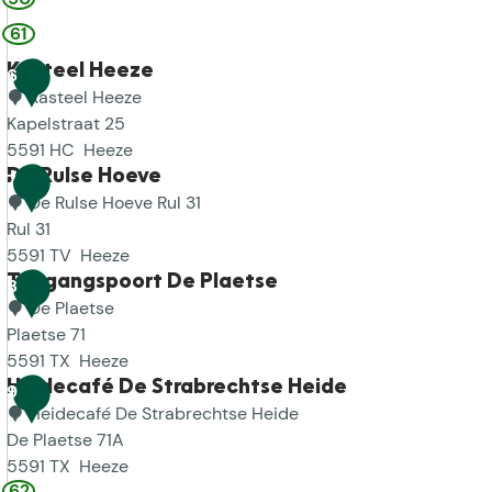
t
a
s
61
i
r
e
o
k
Kasteel Heeze
6
K
n
t
Kasteel Heeze
l
P
1
Kapelstraat 25
u
o
4
5591 HC
Heeze
i
i
K
De Rulse Hoeve
7
s
n
a
De Rulse Hoeve Rul 31
t
s
Rul 31
-
t
5591 TV
Heeze
V
e
D
Toegangspoort De Plaetse
8
i
e
e
De Plaetse
s
l
R
Plaetse 71
i
H
u
5591 TX
Heeze
t
e
l
T
Heidecafé De Strabrechtse Heide
9
V
e
s
o
Heidecafé De Strabrechtse Heide
a
z
e
e
De Plaetse 71A
l
e
H
g
5591 TX
Heeze
62
k
o
a
H