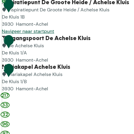
Inspiratiepunt De Groote Heide / Achelse Kluis
1
Inspiratiepunt De Groote Heide / Achelse Kluis
De Kluis 1B
3930
Hamont-Achel
Navigeer naar startpunt
I
Toegangspoort De Achelse Kluis
2
n
De Achelse Kluis
s
De Kluis 1/A
p
3930
Hamont-Achel
i
T
Mariakapel Achelse Kluis
3
r
o
Mariakapel Achelse Kluis
a
e
De Kluis 1/B
t
g
3930
Hamont-Achel
217
i
a
M
e
n
a
33
p
g
r
32
u
s
i
96
n
p
a
t
o
k
97