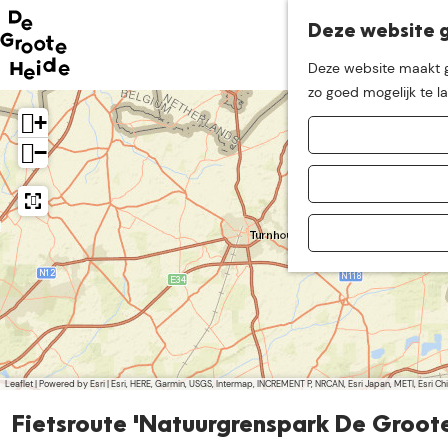
Deze website g
Neem me
vandaag
Deze website maakt ge
G
zo goed mogelijk te l
mee op
een leuke
a
+
n
−
a
ontdekkingstocht in d
a
r
d
e
h
o
m
e
p
Leaflet
|
Powered by Esri | Esri, HERE, Garmin, USGS, Intermap, INCREMENT P, NRCAN, Esri Japan, METI, Esri 
a
Fietsroute 'Natuurgrenspark De Groot
g