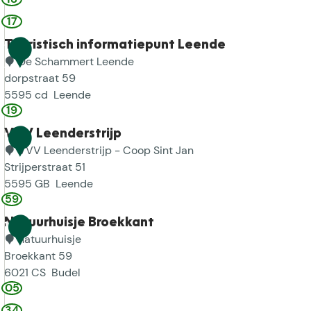
h
V
17
t
S
s
t
Toeristisch informatiepunt Leende
1
e
e
De Schammert Leende
1
H
r
dorpstraat 59
e
k
5595 cd
Leende
i
19
s
T
d
e
o
VVV Leenderstrijp
1
e
l
e
VVV Leenderstrijp - Coop Sint Jan
2
r
Strijperstraat 51
i
5595 GB
Leende
s
59
V
t
V
Natuurhuisje Broekkant
1
i
V
natuurhuisje
s
3
L
Broekkant 59
c
e
6021 CS
Budel
h
e
05
N
i
n
a
34
n