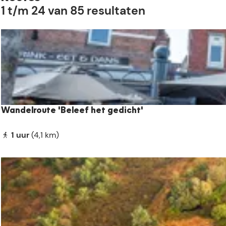
e
1 t/m 24 van 85 resultaten
n
a
a
r
.
.
.
Wandelroute 'Beleef het gedicht'
W
1 uur
(4,1 km)
a
n
d
e
l
r
o