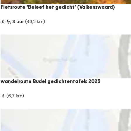
u
Fietsroute ‘Beleef het gedicht’ (Valkenswaard)
t
e
F
3 uur
(43,2 km)
'
i
B
e
e
t
l
s
e
r
e
o
f
u
h
t
e
wandelroute Budel gedichtentafels 2025
e
t
‘
g
w
(6,7 km)
B
e
a
e
d
n
l
i
d
e
c
e
e
h
l